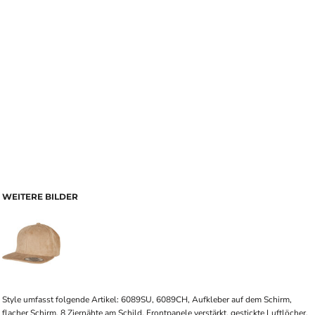
WEITERE BILDER
Style umfasst folgende Artikel: 6089SU, 6089CH, Aufkleber auf dem Schirm,
flacher Schirm, 8 Ziernähte am Schild, Frontpanele verstärkt, gestickte Luftlöcher,