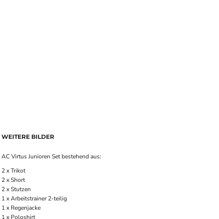
WEITERE BILDER
AC Virtus Junioren Set bestehend aus:
2 x Trikot
2 x Short
2 x Stutzen
1 x Arbeitstrainer 2-teilig
1 x Regenjacke
1 x Poloshirt