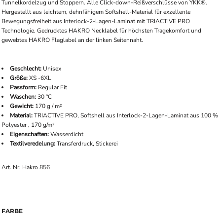
Tunnelkordelzug und Stoppern. Alle Click-down-Reißverschlüsse von YKK®.
Hergestellt aus leichtem, dehnfähigem Softshell-Material für exzellente
Bewegungsfreiheit aus Interlock-2-Lagen-Laminat mit TRIACTIVE PRO
Technologie. Gedrucktes HAKRO Necklabel für höchsten Tragekomfort und
gewebtes HAKRO Flaglabel an der linken Seitennaht.
Geschlecht:
Unisex
Größe:
XS -6XL
Passform:
Regular Fit
Waschen:
30 °C
Gewicht:
170 g / m²
Material:
TRIACTIVE PRO, Softshell aus Interlock-2-Lagen-Laminat aus 100 %
Polyester , 170 g/m²
Eigenschaften:
Wasserdicht
Textilveredelung:
Transferdruck, Stickerei
Art. Nr. Hakro 856
FARBE