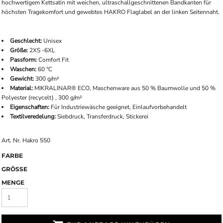
hochwertigem Kettsatin mit weichen, ultraschallgeschnittenen Bandkanten für
höchsten Tragekomfort und gewebtes HAKRO Flaglabel an der linken Seitennaht.
Geschlecht:
Unisex
Größe:
2XS -6XL
Passform:
Comfort Fit
Waschen:
60 °C
Gewicht:
300 g/m²
Material:
MIKRALINAR® ECO, Maschenware aus 50 % Baumwolle und 50 %
Polyester (recycelt) , 300 g/m²
Eigenschaften:
Für Industriewäsche geeignet, Einlaufvorbehandelt
Textilveredelung:
Siebdruck, Transferdruck, Stickerei
Art. Nr. Hakro 550
FARBE
GRÖSSE
MENGE