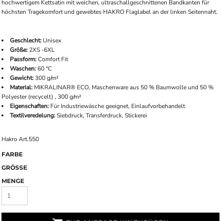
hochwertigem Kettsatin mit weichen, ultraschallgeschnittenen Bandkanten für
höchsten Tragekomfort und gewebtes HAKRO Flaglabel an der linken Seitennaht.
Geschlecht:
Unisex
Größe:
2XS -6XL
Passform:
Comfort Fit
Waschen:
60 °C
Gewicht:
300 g/m²
Material:
MIKRALINAR® ECO, Maschenware aus 50 % Baumwolle und 50 %
Polyester (recycelt) , 300 g/m²
Eigenschaften:
Für Industriewäsche geeignet, Einlaufvorbehandelt
Textilveredelung:
Siebdruck, Transferdruck, Stickerei
Hakro Art.550
FARBE
GRÖSSE
MENGE