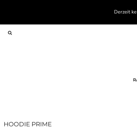
{CC} - {CN}
RACKETS
Derzeit ke
TEXTILES
FOOTWEAR
ACCESSOIRES
KONTAKT
ANMELDEN
REGISTRIEREN
WARENKORB: 0 ARTIKEL
R
CURRENCY:
HOODIE PRIME