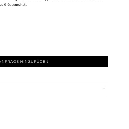
s Grössenetikett.
ANFRAGE HINZUFÜGEN