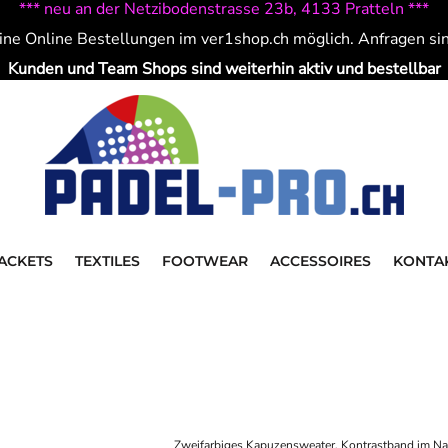
*** neu an der Netzibodenstrasse 23b, 4133 Pratteln ***
ine Online Bestellungen im ver1shop.ch möglich. Anfragen si
Kunden und Team Shops sind weiterhin aktiv und bestellbar
ACKETS
TEXTILES
FOOTWEAR
ACCESSOIRES
KONTA
Zweifarbiges Kapuzensweater. Kontrastband im N