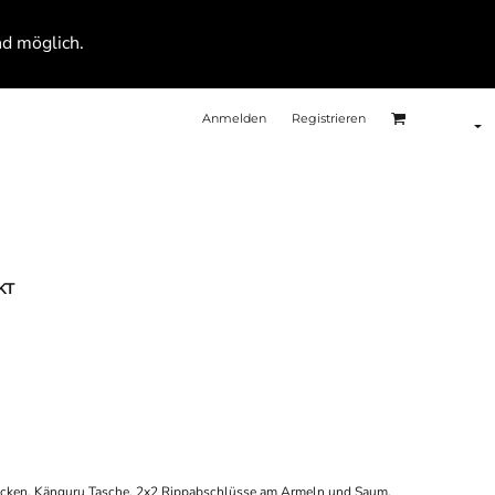
nd möglich.
Anmelden
Registrieren
KT
acken. Känguru Tasche. 2x2 Rippabschlüsse am Armeln und Saum.