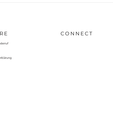
RE
CONNECT
derruf
rklärung