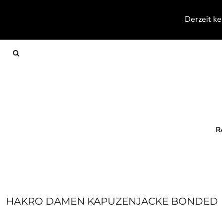
{CC} - {CN}
RACKETS
Derzeit ke
TEXTILES
FOOTWEAR
ACCESSOIRES
KONTAKT
ANMELDEN
REGISTRIEREN
WARENKORB: 0 ARTIKEL
R
CURRENCY:
HAKRO DAMEN KAPUZENJACKE BONDED