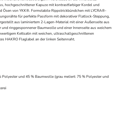
ss, hochgeschnittener Kapuze mit kontrastfarbiger Kordel und
und Ösen von YKK®. Formstabile Rippstrickbündchen mit LYCRA®-
lungsnähte für perfekte Passform mit dekorativer Flatlock-Steppung,
estellt aus laminiertem 2-Lagen-Material mit einer Außenseite aus
er und ringgesponnener Baumwolle und einer Innenseite aus weichem
ertigem Kettsatin mit weichen, ultraschallgeschnittenen
es HAKRO Flaglabel an der linken Seitennaht.
% Polyester und 45 % Baumwolle (grau meliert: 75 % Polyester und
erei