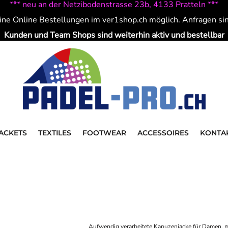
*** neu an der Netzibodenstrasse 23b, 4133 Pratteln ***
ine Online Bestellungen im ver1shop.ch möglich. Anfragen si
Kunden und Team Shops sind weiterhin aktiv und bestellbar
ACKETS
TEXTILES
FOOTWEAR
ACCESSOIRES
KONTA
Aufwendig verarbeitete Kapuzenjacke für Damen, mi