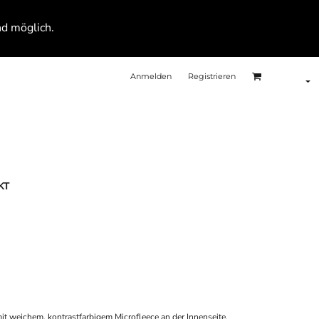
nd möglich.
Anmelden
Registrieren
KT
t weichem, kontrastfarbigem Microfleece an der Innenseite,