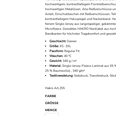
hochwertigem, kontrastfarbigem Frontreißverschlu
hochwertigen Metallösen. Alle Reißverschlüsse 
Anteil, Einschubtaschen mit Reißverschlüssen, Tei
kontrastfarbigem Halsspiegel und Nackenband. Herg
feinem Single-Jersey aus langstapeliger, gekämmt
Microfleece. Gewebtes HAKRO Necklabel aus hochw
Bandkanten für höchsten Tragekomfort und gewebt
Geschlecht:
Damen
Größe:
XS -3XL
Passform:
Regular Fit
Waschen:
40 °C
Gewicht:
340 g / m²
Material:
Single-Jersey-Fleece-Laminat aus 55 
25 % Baumwolle) , 340 g/m²
Textilveredelung:
Siebdruck, Transferdruck, Stick
Hakro Art.255
FARBE
GRÖSSE
MENGE