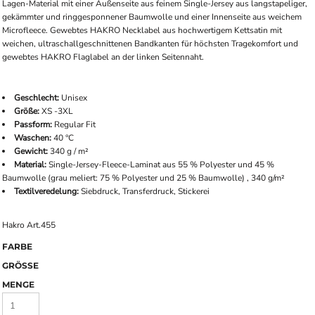
Lagen-Material mit einer Außenseite aus feinem Single-Jersey aus langstapeliger,
gekämmter und ringgesponnener Baumwolle und einer Innenseite aus weichem
Microfleece. Gewebtes HAKRO Necklabel aus hochwertigem Kettsatin mit
weichen, ultraschallgeschnittenen Bandkanten für höchsten Tragekomfort und
gewebtes HAKRO Flaglabel an der linken Seitennaht.
Geschlecht:
Unisex
Größe:
XS -3XL
Passform:
Regular Fit
Waschen:
40 °C
Gewicht:
340 g / m²
Material:
Single-Jersey-Fleece-Laminat aus 55 % Polyester und 45 %
Baumwolle (grau meliert: 75 % Polyester und 25 % Baumwolle) , 340 g/m²
Textilveredelung:
Siebdruck, Transferdruck, Stickerei
Hakro Art.455
FARBE
GRÖSSE
MENGE