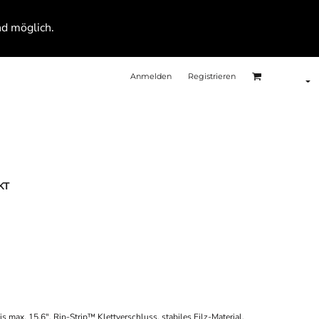
nd möglich.
Anmelden
Registrieren
KT
 max. 15,6", Rip-Strip™ Klettverschluss, stabiles Filz-Material,