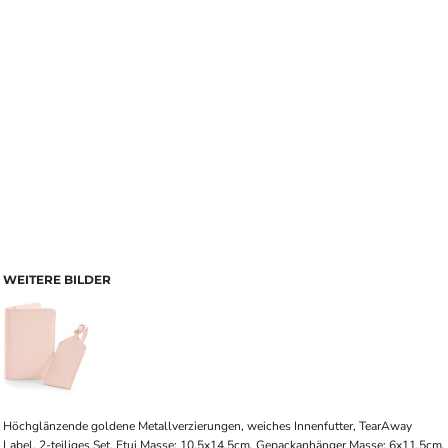
WEITERE BILDER
Höchglänzende goldene Metallverzierungen, weiches Innenfutter, TearAway
Label, 2-teiliges Set, Etui Masse: 10,5x14,5cm, Gepackanhänger Masse: 6x11,5cm,