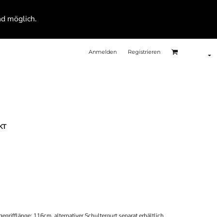
nd möglich.
Anmelden
Registrieren
KT
grifflänge: 116cm, alternativer Schultergurt separat erhältlich