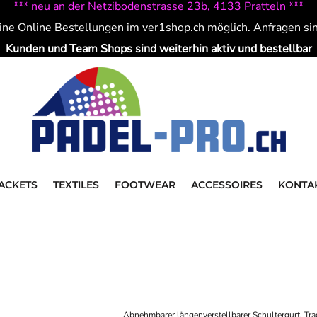
*** neu an der Netzibodenstrasse 23b, 4133 Pratteln ***
ine Online Bestellungen im ver1shop.ch möglich. Anfragen si
Kunden und Team Shops sind weiterhin aktiv und bestellbar
ACKETS
TEXTILES
FOOTWEAR
ACCESSOIRES
KONTA
Abnehmbarer längenverstellbarer Schultergurt, Trage