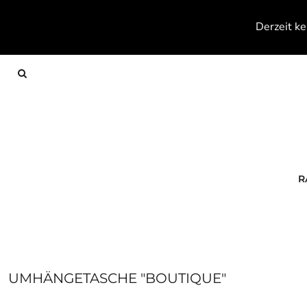
{CC} - {CN}
RACKETS
Derzeit ke
TEXTILES
FOOTWEAR
ACCESSOIRES
KONTAKT
ANMELDEN
REGISTRIEREN
WARENKORB: 0 ARTIKEL
R
CURRENCY:
UMHÄNGETASCHE "BOUTIQUE"