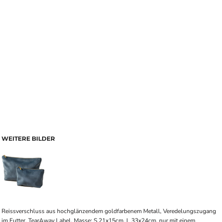
WEITERE BILDER
Reissverschluss aus hochglänzendem goldfarbenem Metall, Veredelungszugang
im Futter, TearAway Label, Masse: S 21x15cm, L 33x24cm, nur mit einem