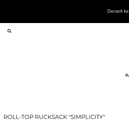
{CC} - {CN}
RACKETS
Derzeit ke
TEXTILES
FOOTWEAR
ACCESSOIRES
KONTAKT
ANMELDEN
REGISTRIEREN
WARENKORB: 0 ARTIKEL
R
CURRENCY:
ROLL-TOP RUCKSACK "SIMPLICITY"