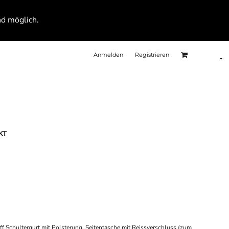
nd möglich.
Anmelden
Registrieren
KT
ff Schultergurt mit Polsterung, Seitentasche mit Reissverschluss (zum