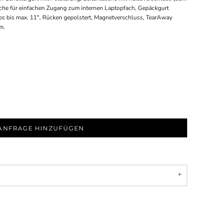
sche für einfachen Zugang zum internen Laptopfach, Gepäckgurt
ps bis max. 11", Rücken gepolstert, Magnetverschluss, TearAway
m.
ANFRAGE HINZUFÜGEN