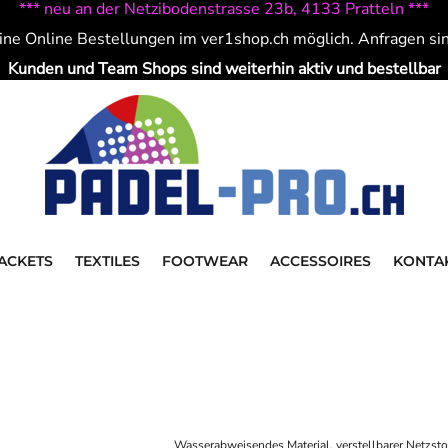
*** neu an der Netzibodenstrasse 23b, 4133 Pratteln ***
ine Online Bestellungen im ver1shop.ch möglich. Anfragen si
Kunden und Team Shops sind weiterhin aktiv und bestellbar
ACKETS
TEXTILES
FOOTWEAR
ACCESSOIRES
KONTA
Wasserabweisendes Material, verstellbarer Netzsto