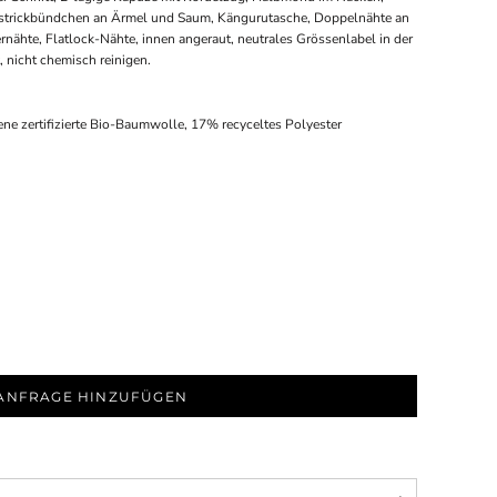
ppstrickbündchen an Ärmel und Saum, Kängurutasche, Doppelnähte an
nähte, Flatlock-Nähte, innen angeraut, neutrales Grössenlabel in der
, nicht chemisch reinigen.
 zertifizierte Bio-Baumwolle, 17% recyceltes Polyester
ANFRAGE HINZUFÜGEN