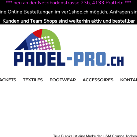
*** neu an der Netzibodenstrasse 23b, 4133 Pratteln ***
ine Online Bestellungen im ver1shop.ch möglich. Anfragen si
Kunden und Team Shops sind weiterhin aktiv und bestellbar
ACKETS
TEXTILES
FOOTWEAR
ACCESSOIRES
KONTA
True Blanks ist eine Marke der H&M Gruppe, locker