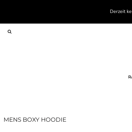
{CC} - {CN}
RACKETS
Derzeit ke
TEXTILES
FOOTWEAR
ACCESSOIRES
KONTAKT
ANMELDEN
REGISTRIEREN
WARENKORB: 0 ARTIKEL
R
CURRENCY:
MENS BOXY HOODIE