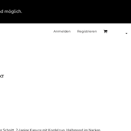
nd möglich.
Anmelden
Registrieren
KT
er Schnitt, 2-lagige Kapuze mit Kordelzug, Halbmond im Nacken,