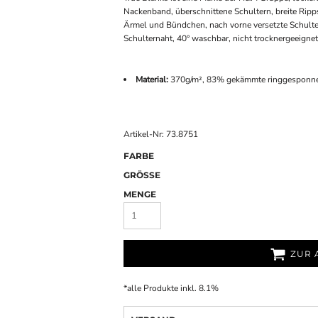
Nackenband, überschnittene Schultern, breite Ri
Ärmel und Bündchen, nach vorne versetzte Schulter
Schulternaht, 40° waschbar, nicht trocknergeeignet
Material:
370g/m², 83% gekämmte ringgesponnene
Artikel-Nr: 73.8751
FARBE
GRÖSSE
MENGE
ZUR 
*
alle Produkte inkl. 8.1%