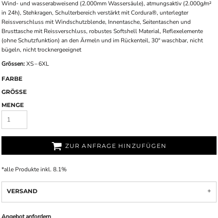
Wind- und wasserabweisend (2.000mm Wassersäule), atmungsaktiv (2.000g/m²
in 24h), Stehkragen, Schulterbereich verstärkt mit Cordura®, unterlegter
Reissverschluss mit Windschutzblende, Innentasche, Seitentaschen und
Brusttasche mit Reissverschluss, robustes Softshell Material, Reflexelemente
(ohne Schutzfunktion) an den Ärmeln und im Rückenteil, 30° waschbar, nicht
bügeln, nicht trocknergeeignet
Grössen:
XS – 6XL
FARBE
GRÖSSE
MENGE
ZUR ANFRAGE HINZUFÜGEN
*
alle Produkte inkl. 8.1%
VERSAND
Angebot anfordern