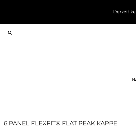
{CC} - {CN}
RACKETS
Derzeit ke
TEXTILES
FOOTWEAR
ACCESSOIRES
KONTAKT
ANMELDEN
REGISTRIEREN
WARENKORB: 0 ARTIKEL
R
CURRENCY:
6 PANEL FLEXFIT® FLAT PEAK KAPPE