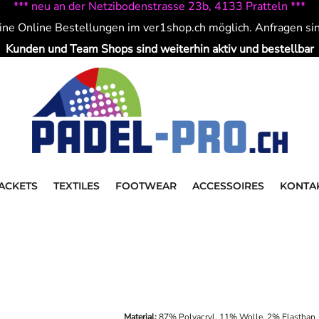
*** neu an der Netzibodenstrasse 23b, 4133 Pratteln ***
ine Online Bestellungen im ver1shop.ch möglich. Anfragen si
Kunden und Team Shops sind weiterhin aktiv und bestellbar
ACKETS
TEXTILES
FOOTWEAR
ACCESSOIRES
KONTA
Material:
87% Polyacryl, 11% Wolle, 2% Elasthan