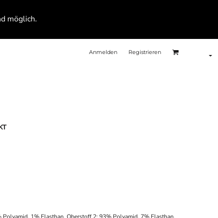
nd möglich.
Anmelden
Registrieren
KT
% Polyamid, 1% Elasthan, Oberstoff 2: 93% Polyamid, 7% Elasthan,