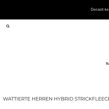
{CC} - {CN}
RACKETS
Derzeit ke
TEXTILES
FOOTWEAR
ACCESSOIRES
KONTAKT
ANMELDEN
REGISTRIEREN
WARENKORB: 0 ARTIKEL
R
CURRENCY:
WATTIERTE HERREN HYBRID STRICKFLEEC