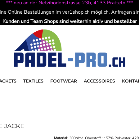
*** neu an der Netzibodenstrasse 23b, 4133 Pratteln ***
ine Online Bestellungen im ver1shop.ch möglich. Anfragen si
Kunden und Team Shops sind weiterhin aktiv und bestellbar
ACKETS
TEXTILES
FOOTWEAR
ACCESSOIRES
KONTA
E JACKE
Material:
300g/m², Oberstoff 1: 57% Polyester, 42