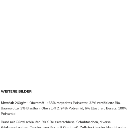
WEITERE BILDER
Material:
260g/m², Oberstoff 1: 65% recyceltes Polyester, 32% zertifizierte Bio-
Baumwolle, 3% Elasthan, Oberstoff 2: 94% Polyamid, 6% Elasthan, Besatz: 100%
Polyamid
Bund mit Gürtelschlaufen, YKK Reissverschluss, Schubtaschen, diverse
Werkzeugtaschen, Taschen verstärkt mit Cordura®, Zollstocktasche, Handytasche