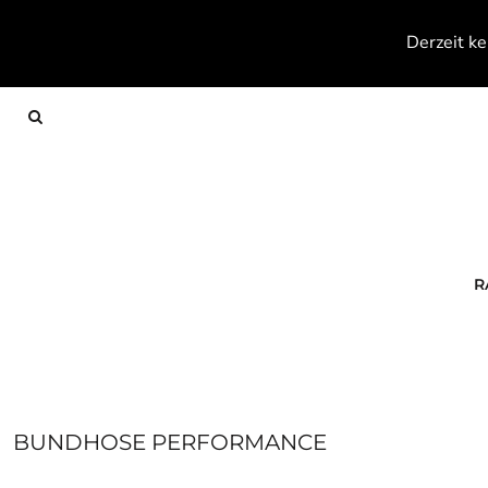
{CC} - {CN}
RACKETS
Derzeit ke
TEXTILES
FOOTWEAR
ACCESSOIRES
KONTAKT
ANMELDEN
REGISTRIEREN
WARENKORB: 0 ARTIKEL
R
CURRENCY:
BUNDHOSE PERFORMANCE