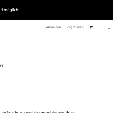
nd möglich.
Anmelden
Registrieren
KT
 roten Akzenten aus komfortablem und strapazierfähigem