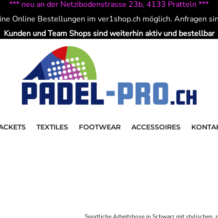
*** neu an der Netzibodenstrasse 23b, 4133 Pratteln ***
ine Online Bestellungen im ver1shop.ch möglich. Anfragen si
Kunden und Team Shops sind weiterhin aktiv und bestellbar
ACKETS
TEXTILES
FOOTWEAR
ACCESSOIRES
KONTA
Sportliche Arbeitshose in Schwarz mit stylischen,