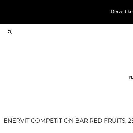
{CC} - {CN}
RACKETS
Derzeit ke
TEXTILES
FOOTWEAR
ACCESSOIRES
KONTAKT
ANMELDEN
REGISTRIEREN
WARENKORB: 0 ARTIKEL
R
CURRENCY:
ENERVIT COMPETITION BAR RED FRUITS, 25