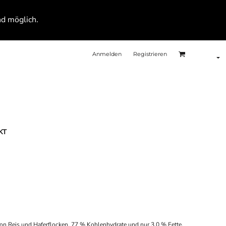
nd möglich.
Anmelden
Registrieren
KT
 von Reis und Haferflocken. 77 % Kohlenhydrate und nur 3,0 % Fette.