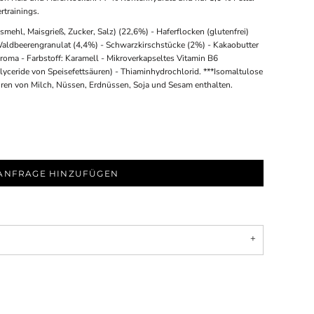
rtrainings.
mehl, Maisgrieß, Zucker, Salz) (22,6%) - Haferflocken (glutenfrei)
 Waldbeerengranulat (4,4%) - Schwarzkirschstücke (2%) - Kakaobutter
Aroma - Farbstoff: Karamell - Mikroverkapseltes Vitamin B6
yceride von Speisefettsäuren) - Thiaminhydrochlorid. ***Isomaltulose
uren von Milch, Nüssen, Erdnüssen, Soja und Sesam enthalten.
ANFRAGE HINZUFÜGEN