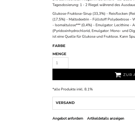
Tagesdosierung: 1 - 2 Riegel während des Ausdaue
Glukose-Fruktose-Sirup (33,3%) - Reisflocken (Reis
(17,5%) - Maltodextrin - Füllstoff Polydextrose -
- Isomaltulose*** (0,4%) - Emulgator: Lecithine - 
(Pyridoxinhydrochlorid, Emulgator: Mono- und Digl
ist eine Quelle für Glukose und Fruktose. Kann Sp
FARBE
MENGE
ZUR 
*
alle Produkte inkl. 8.1%
VERSAND
Angebot anfordern
Artikeldetails anzeigen