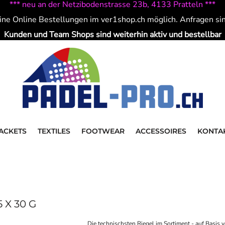
*** neu an der Netzibodenstrasse 23b, 4133 Pratteln ***
ine Online Bestellungen im ver1shop.ch möglich. Anfragen si
Kunden und Team Shops sind weiterhin aktiv und bestellbar
ACKETS
TEXTILES
FOOTWEAR
ACCESSOIRES
KONTA
 X 30 G
Die technischsten Riegel im Sortiment - auf Basis