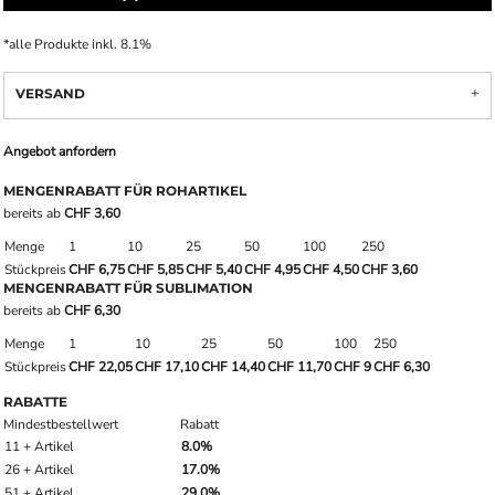
*
alle Produkte inkl. 8.1%
VERSAND
Angebot anfordern
MENGENRABATT FÜR ROHARTIKEL
bereits ab
CHF 3,60
Menge
1
10
25
50
100
250
Stückpreis
CHF 6,75
CHF 5,85
CHF 5,40
CHF 4,95
CHF 4,50
CHF 3,60
MENGENRABATT FÜR SUBLIMATION
bereits ab
CHF 6,30
Menge
1
10
25
50
100
250
Stückpreis
CHF 22,05
CHF 17,10
CHF 14,40
CHF 11,70
CHF 9
CHF 6,30
RABATTE
Mindestbestellwert
Rabatt
11 + Artikel
8.0%
26 + Artikel
17.0%
51 + Artikel
29.0%