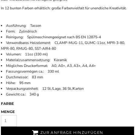
In 12 bunten Farben erhältlich: große Farbenvielfalt für unendliche Kreativität.
Ausführung: Tassen
Form: Zylindrisch
Reinigung: Spülmaschinengeeignet nach BS EN 12875-4
Verwendbares Heizelement: CLAMP-MUG-11, GUMC-11oz, MPR-3-80,
MPR-80, RMUG-80, SST-AIR4-80
Volumen: 11oz (330 ml)
Materialzusammensetzung: Keramik
Mögliches Druckerformat: A0, A0+, A3, A3+, A4, A4+
Fassungsvermögen ca.: 330 ml
Durchmesser: 83 mm
Höhe: 95 mm
Verpackungseinheit: 12 St./Lage, 36 St./Karton
Gewicht ca.: 340 g
FARBE
MENGE
ZUR ANFRAGE HINZUFÜGEN